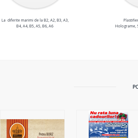
La diferite marimi de la B2, A2, B3, A3,
Plastifie
B4, A4, B5, A5, B6, A6
Holograme, S
P